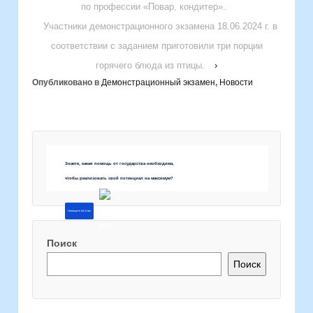
по профессии «Повар, кондитер».
Участники демонстрационного экзамена 18.06.2024 г. в
соответствии с заданием приготовили три порции
горячего блюда из птицы.
›
Опубликовано в
Демонстрационный экзамен
,
Новости
Знаете, какая помощь от государства необходима,
чтобы реализовать свой потенциал на максимум?
Напишите об этом
Поиск
Поиск