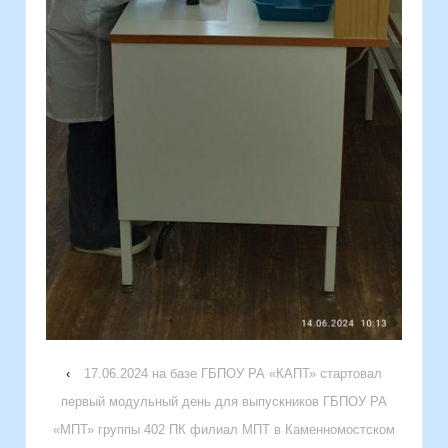
‹
17.06.2024 на базе ГБПОУ РА «КАПТ» стартовал
первый модульный день для выпускников ГБПОУ РА
«МПТ» группы 402 ПК филиал МПТ в Каменномостском