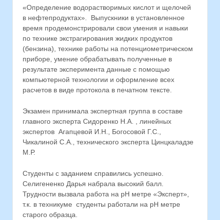
«Определение водорастворимых кислот и щелочей
в нефтепродуктах». Выпускники в установленное
время продемонстрировали свои умения и навыки
по технике экстрагирования жидких продуктов
(бензина), технике работы на потенциометрическом
приборе, умение обрабатывать полученные в
результате эксперимента данные с помощью
компьютерной технологии и оформление всех
расчетов в виде протокола в печатном тексте.
Экзамен принимала экспертная группа в составе
главного эксперта Сидоренко Н.А. , линейных
экспертов Агапцевой И.Н., Богосовой Г.С.,
Чикалиной С.А., технического эксперта Цинцкаладзе
М.Р.
Студенты с заданием справились успешно.
Селигененко Дарья набрала высокий балл.
Трудности вызвала работа на рН метре «Эксперт»,
т.к. в техникуме студенты работали на рН метре
старого образца.