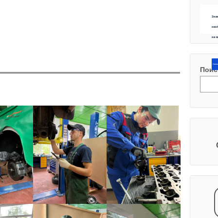
Зна
нео
на 
Напиш
Поис