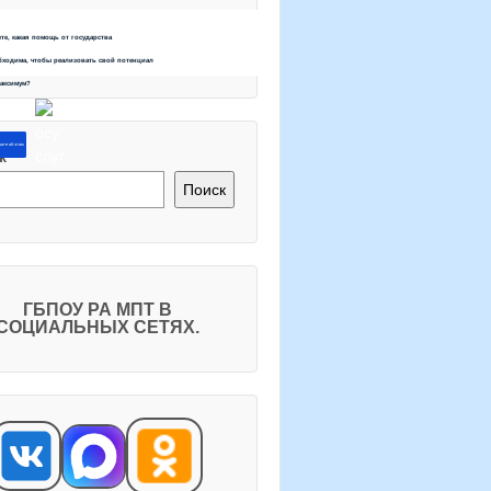
ете, какая помощь от государства
бходима, чтобы реализовать свой потенциал
максимум?
ите об этом
к
Поиск
ГБПОУ РА МПТ В
СОЦИАЛЬНЫХ СЕТЯХ.