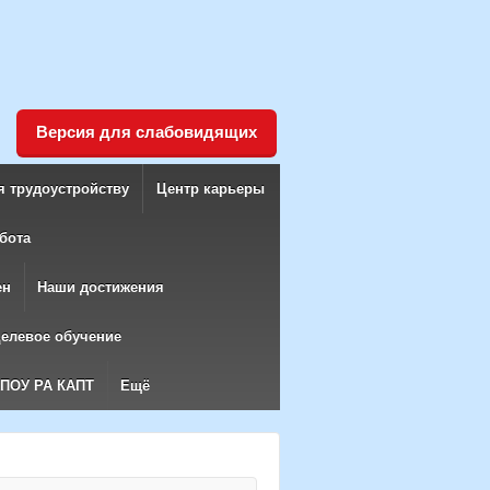
Версия для слабовидящих
я трудоустройству
Центр карьеры
бота
ен
Наши достижения
елевое обучение
БПОУ РА КАПТ
Ещё