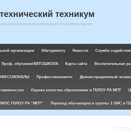
технический техникум
ное образовательное учреждение Республики Адыгея
льной организации
Абитуриенту
Новости
Служба содействи
Проф. обучение/АВТОШКОЛА
Карта сайта
Воспитательная ра
ОФЕССИОНАЛЫ
Профессионалитет
Демонстрационный экзам
ставничество
Оценка качества образования в ГБПОУ РА МПТ
Ц
ЭИОС ГБПОУ РА “МПТ”
Перевод обучающихся группы 1 ОИС в Г