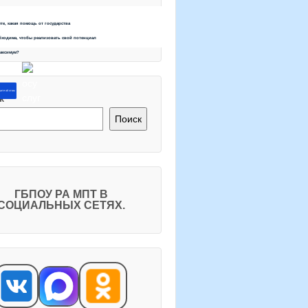
ете, какая помощь от государства
бходима, чтобы реализовать свой потенциал
максимум?
ите об этом
к
Поиск
ГБПОУ РА МПТ В
СОЦИАЛЬНЫХ СЕТЯХ.