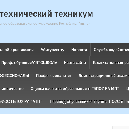
технический техникум
ное образовательное учреждение Республики Адыгея
льной организации
Абитуриенту
Новости
Служба содействи
Проф. обучение/АВТОШКОЛА
Карта сайта
Воспитательная ра
ОФЕССИОНАЛЫ
Профессионалитет
Демонстрационный экзам
ставничество
Оценка качества образования в ГБПОУ РА МПТ
Ц
ЭИОС ГБПОУ РА “МПТ”
Перевод обучающихся группы 1 ОИС в Г