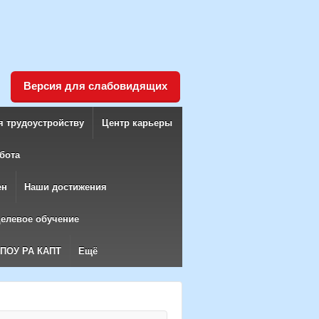
Версия для слабовидящих
я трудоустройству
Центр карьеры
бота
ен
Наши достижения
елевое обучение
БПОУ РА КАПТ
Ещё