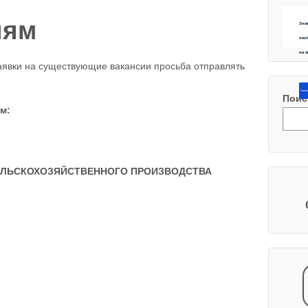
лям
Зна
нео
на 
аявки на существующие вакансии просьба отправлять
Напиш
Поис
м:
ЕЛЬСКОХОЗЯЙСТВЕННОГО ПРОИЗВОДСТВА