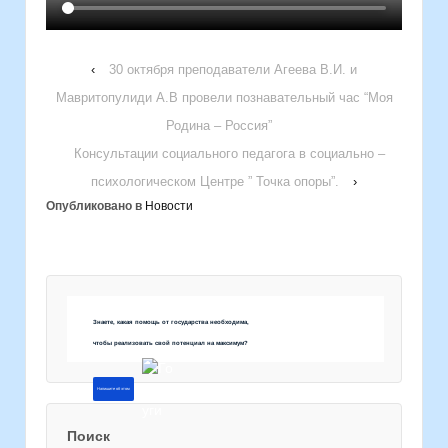
‹
30 октября преподаватели Агеева В.И. и
Мавритопулиди А.В провели познавательный час “Моя
Родина – Россия”
Консультации социального педагога в социально –
психологическом Центре ” Точка опоры”.
›
Опубликовано в
Новости
Знаете, какая помощь от государства необходима,
чтобы реализовать свой потенциал на максимум?
Напишите об этом
Поиск