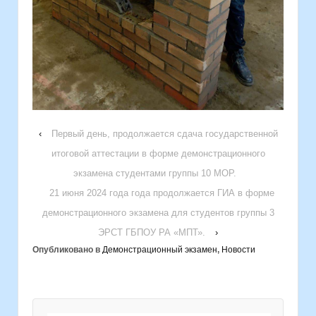
‹
Первый день, продолжается сдача государственной
итоговой аттестации в форме демонстрационного
экзамена студентами группы 10 МОР.
21 июня 2024 года года продолжается ГИА в форме
демонстрационного экзамена для студентов группы 3
ЭРСТ ГБПОУ РА «МПТ».
›
Опубликовано в
Демонстрационный экзамен
,
Новости