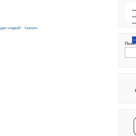
Зна
нео
на 
будет сладкой”
Скачать
Напиш
Поис