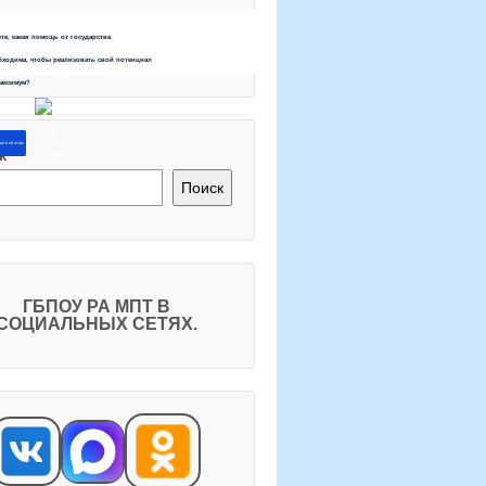
ете, какая помощь от государства
бходима, чтобы реализовать свой потенциал
максимум?
ите об этом
к
Поиск
ГБПОУ РА МПТ В
СОЦИАЛЬНЫХ СЕТЯХ.