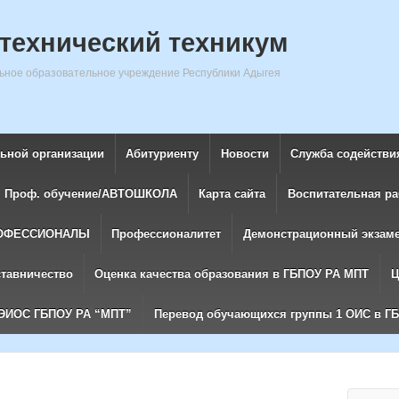
технический техникум
ное образовательное учреждение Республики Адыгея
льной организации
Абитуриенту
Новости
Служба содействи
Проф. обучение/АВТОШКОЛА
Карта сайта
Воспитательная ра
ОФЕССИОНАЛЫ
Профессионалитет
Демонстрационный экзам
ставничество
Оценка качества образования в ГБПОУ РА МПТ
Ц
ЭИОС ГБПОУ РА “МПТ”
Перевод обучающихся группы 1 ОИС в Г