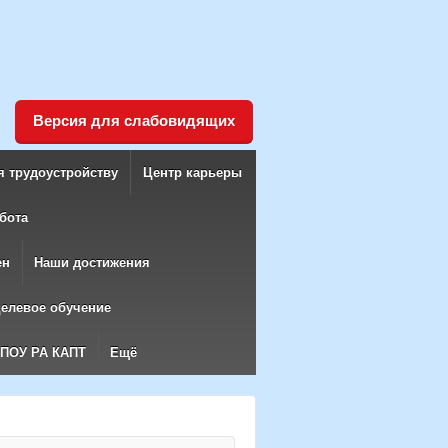
Версия для слабовидящих
я трудоустройству
Центр карьеры
бота
ен
Наши достижения
елевое обучение
БПОУ РА КАПТ
Ещё