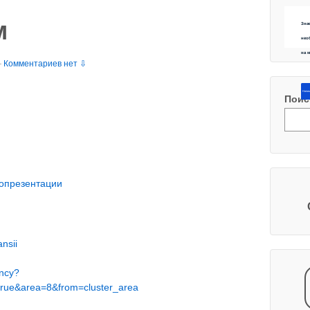
м
Зна
нео
на 
—
Комментариев нет ⇩
Напиш
Поис
мопрезентации
nsii
ancy?
true&area=8&from=cluster_area