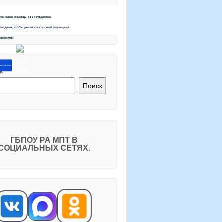
ете, какая помощь от государства
бходима, чтобы реализовать свой потенциал
максимум?
ите об этом
к
Поиск
ГБПОУ РА МПТ В
СОЦИАЛЬНЫХ СЕТЯХ.