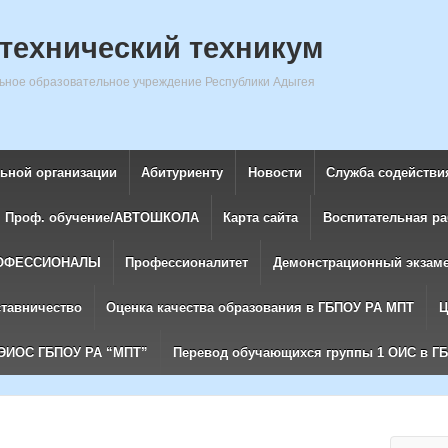
технический техникум
ное образовательное учреждение Республики Адыгея
льной организации
Абитуриенту
Новости
Служба содействи
Проф. обучение/АВТОШКОЛА
Карта сайта
Воспитательная ра
ОФЕССИОНАЛЫ
Профессионалитет
Демонстрационный экзам
ставничество
Оценка качества образования в ГБПОУ РА МПТ
Ц
ЭИОС ГБПОУ РА “МПТ”
Перевод обучающихся группы 1 ОИС в Г