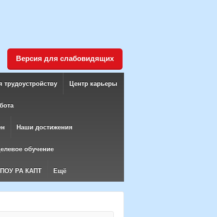
Версия для слабовидящих
я трудоустройству
Центр карьеры
бота
ен
Наши достижения
елевое обучение
БПОУ РА КАПТ
Ещё