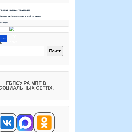
ете, какая помощь от государства
бходима, чтобы реализовать свой потенциал
максимум?
ите об этом
к
Поиск
ГБПОУ РА МПТ В
СОЦИАЛЬНЫХ СЕТЯХ.