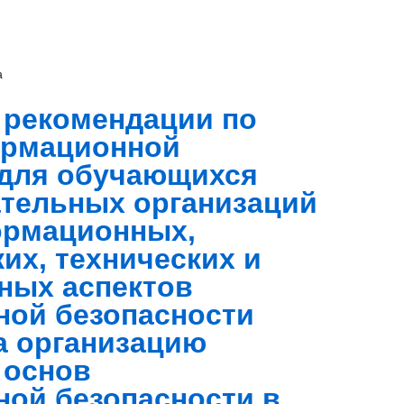
а
 рекомендации по
ормационной
 для обучающихся
тельных организаций
ормационных,
их, технических и
ных аспектов
ой безопасности
а организацию
 основ
ой безопасности в