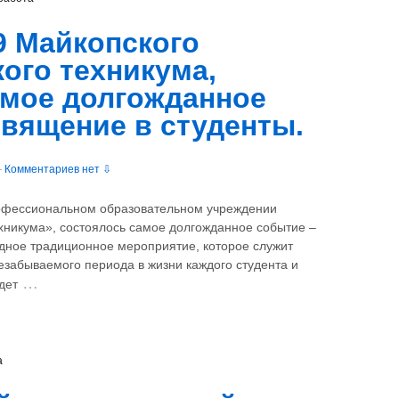
9 Майкопского
ого техникума,
амое долгожданное
вящение в студенты.
—
Комментариев нет ⇩
офессиональном образовательном учреждении
хникума», состоялось самое долгожданное событие –
дное традиционное мероприятие, которое служит
незабываемого периода в жизни каждого студента и
…
дет
а