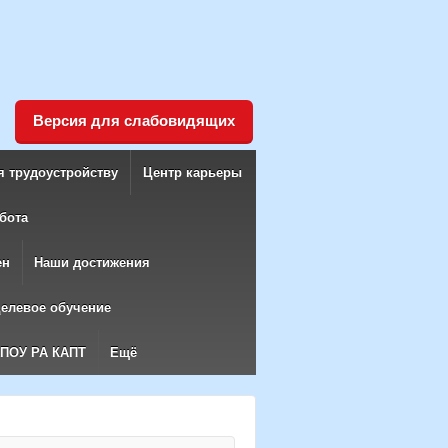
Версия для слабовидящих
я трудоустройству
Центр карьеры
бота
ен
Наши достижения
елевое обучение
БПОУ РА КАПТ
Ещё