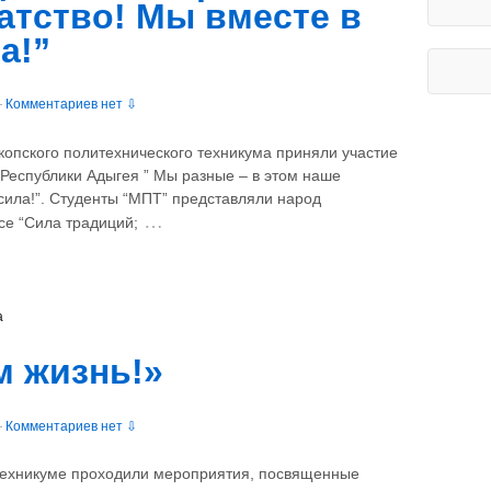
атство! Мы вместе в
а!”
—
Комментариев нет ⇩
копского политехнического техникума приняли участие
 Республики Адыгея ” Мы разные – в этом наше
 сила!”. Студенты “МПТ” представляли народ
…
се “Сила традиций;
а
 жизнь!»
—
Комментариев нет ⇩
 техникуме проходили мероприятия, посвященные