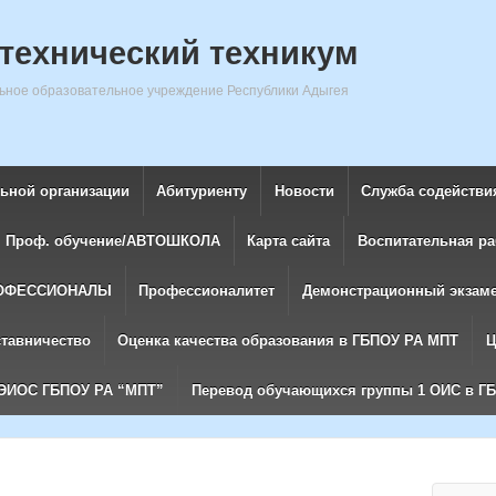
технический техникум
ное образовательное учреждение Республики Адыгея
льной организации
Абитуриенту
Новости
Служба содействи
Проф. обучение/АВТОШКОЛА
Карта сайта
Воспитательная ра
ОФЕССИОНАЛЫ
Профессионалитет
Демонстрационный экзам
ставничество
Оценка качества образования в ГБПОУ РА МПТ
Ц
ЭИОС ГБПОУ РА “МПТ”
Перевод обучающихся группы 1 ОИС в Г