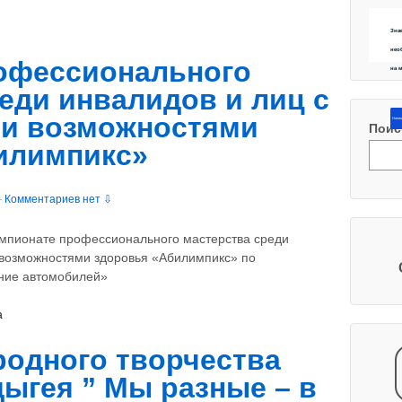
Зна
нео
офессионального
на 
еди инвалидов и лиц с
и возможностями
Напиш
Поис
илимпикс»
—
Комментариев нет ⇩
емпионате профессионального мастерства среди
 возможностями здоровья «Абилимпикс» по
ние автомобилей»
а
родного творчества
ыгея ” Мы разные – в