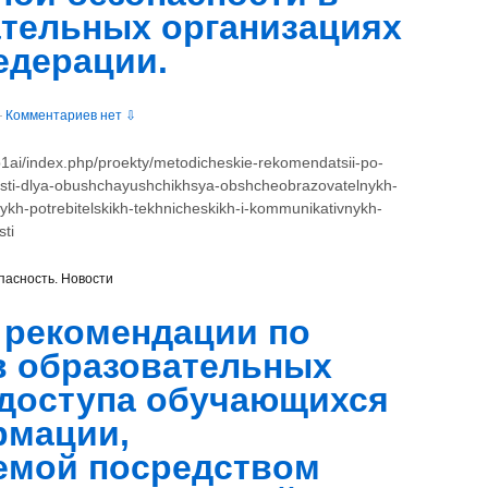
тельных организациях
едерации.
—
Комментариев нет ⇩
p1ai/index.php/proekty/metodicheskie-rekomendatsii-po-
sti-dlya-obushchayushchikhsya-obshcheobrazovatelnykh-
ykh-potrebitelskikh-tekhnicheskikh-i-kommunikativnykh-
ti
асность. Новости
 рекомендации по
в образовательных
 доступа обучающихся
рмации,
емой посредством