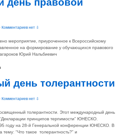
й день правовой
м
—
Комментариев нет ⇩
дено мероприятие, приуроченное к Всероссийскому
авленное на формирование у обучающихся правового
Нагароков Юрий Нальбиевич
а
й день толерантности
—
Комментариев нет ⇩
освященный толерантности. Этот международный день
 “Декларации принципов терпимости” ЮНЕСКО.
95 году на 28-й Генеральной конференции ЮНЕСКО. В
тему: “Что такое толерантность?” и