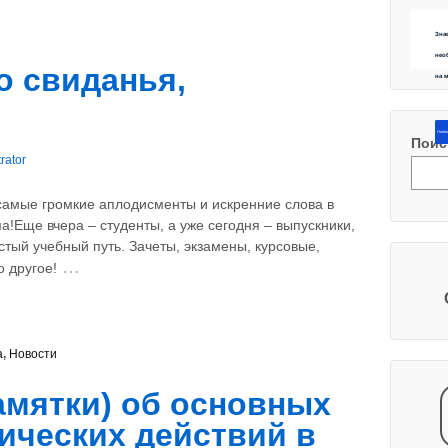
Зна
нео
о свиданья,
на 
Напиш
Поис
rator
 самые громкие аплодисменты и искренние слова в
а!Еще вчера – студенты, а уже сегодня – выпускники,
тый учебный путь. Зачеты, экзамены, курсовые,
…
о другое!
а
,
Новости
амятки) об основных
ических действий в