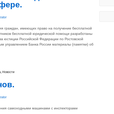
фере.
rator
я граждан, имеющих право на получение бесплатной
стников бесплатной юридической помощи разработаны
а юстиции Российской Федерации по Ростовской
ым управлением Банка России материалы (памятки) об
а
,
Новости
нов.
rator
ления самоходными машинами с инспекторами