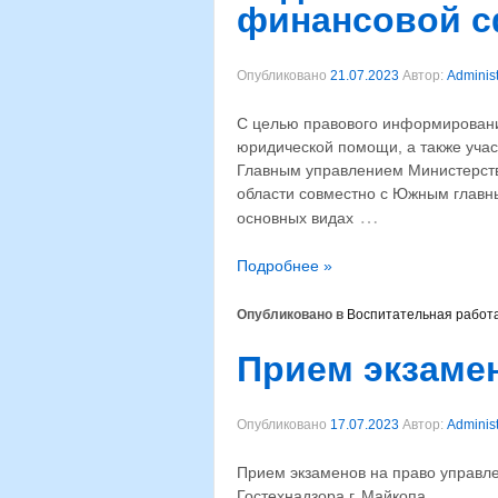
финансовой с
Опубликовано
21.07.2023
Автор:
Administ
С целью правового информировани
юридической помощи, а также уча
Главным управлением Министерств
области совместно с Южным главн
…
основных видах
Подробнее »
Опубликовано в
Воспитательная работ
Прием экзаме
Опубликовано
17.07.2023
Автор:
Administ
Прием экзаменов на право управ
Гостехнадзора г. Майкопа.