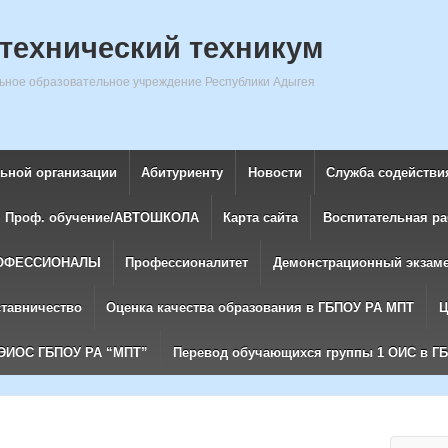
технический техникум
ное образовательное учреждение Республики Адыгея
льной организации
Абитуриенту
Новости
Служба содействи
Проф. обучение/АВТОШКОЛА
Карта сайта
Воспитательная ра
ОФЕССИОНАЛЫ
Профессионалитет
Демонстрационный экзам
ставничество
Оценка качества образования в ГБПОУ РА МПТ
Ц
ЭИОС ГБПОУ РА “МПТ”
Перевод обучающихся группы 1 ОИС в Г