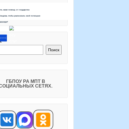
ете, какая помощь от государства
бходима, чтобы реализовать свой потенциал
максимум?
ите об этом
к
Поиск
ГБПОУ РА МПТ В
СОЦИАЛЬНЫХ СЕТЯХ.