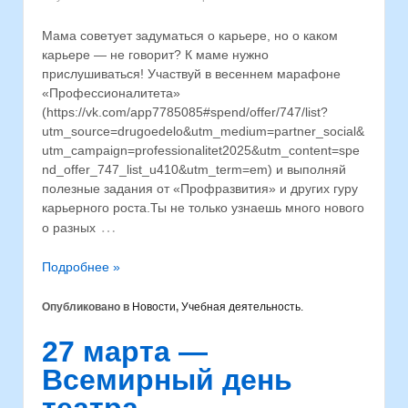
Мама советует задуматься о карьере, но о каком
карьере — не говорит? К маме нужно
прислушиваться! Участвуй в весеннем марафоне
«Профессионалитета»
(https://vk.com/app7785085#spend/offer/747/list?
utm_source=drugoedelo&utm_medium=partner_social&
utm_campaign=professionalitet2025&utm_content=spe
nd_offer_747_list_u410&utm_term=em) и выполняй
полезные задания от «Профразвития» и других гуру
карьерного роста.Ты не только узнаешь много нового
…
о разных
Подробнее »
Опубликовано в
Новости
,
Учебная деятельность.
27 марта —
Всемирный день