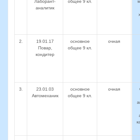
Лаборант-
общее 9 кл.
м
аналитик
2.
19.01.17
основное
очная
Повар,
общее 9 кл.
кондитер
3.
23.01.03
основное
очная
Автомеханик
общее 9 кл.
а
к