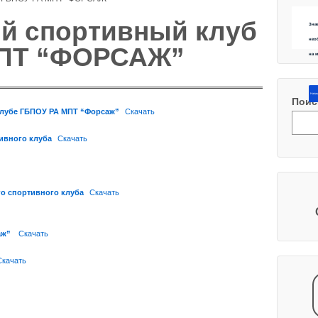
й спортивный клуб
Зна
нео
МПТ “ФОРСАЖ”
на 
Напиш
Поис
клубе ГБПОУ РА МПТ “Форсаж”
Скачать
ивного клуба
Скачать
го спортивного клуба
Скачать
аж”
Скачать
Скачать