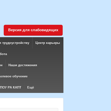
Версия для слабовидящих
я трудоустройству
Центр карьеры
бота
ен
Наши достижения
елевое обучение
БПОУ РА КАПТ
Ещё