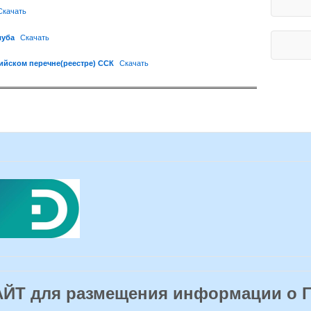
Скачать
луба
Скачать
ийском перечне(реестре) ССК
Скачать
Т для размещения информации о 