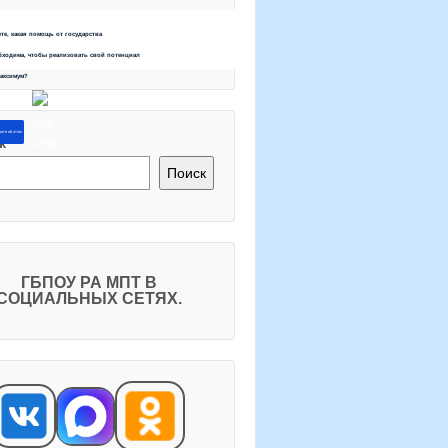
ете, какая помощь от государства
бходима, чтобы реализовать свой потенциал
максимум?
ите об этом
к
Поиск
ГБПОУ РА МПТ В
СОЦИАЛЬНЫХ СЕТЯХ.