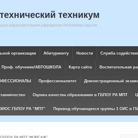
технический техникум
ное образовательное учреждение Республики Адыгея
льной организации
Абитуриенту
Новости
Служба содействи
Проф. обучение/АВТОШКОЛА
Карта сайта
Воспитательная ра
ОФЕССИОНАЛЫ
Профессионалитет
Демонстрационный экзам
ставничество
Оценка качества образования в ГБПОУ РА МПТ
Ц
ЭИОС ГБПОУ РА “МПТ”
Перевод обучающихся группы 1 ОИС в Г
б ГБПОУ РА МПТ “ФОРСАЖ”