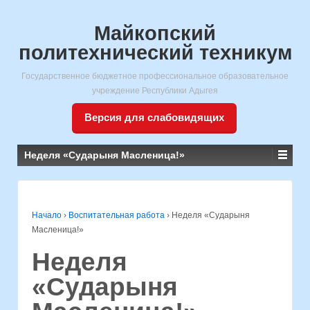
Майкопский
политехнический техникум
Государственное бюджетное профессиональное образовательное
учреждение Республики Адыгея
Версия для слабовидящих
Неделя «Сударыня Масленица!»
Начало
›
Воспитательная работа
›
Неделя «Сударыня
Масленица!»
Неделя
«Сударыня