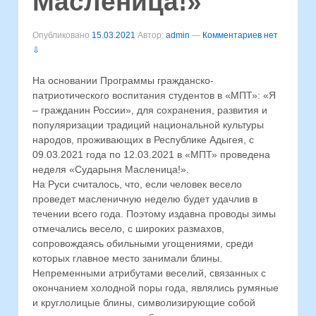
Масленица!»
Опубликовано
15.03.2021
Автор:
admin
—
Комментариев нет
⇩
На основании Программы гражданско-
патриотического воспитания студентов в «МПТ»: «Я
– гражданин России», для сохранения, развития и
популяризации традиций национальной культуры
народов, проживающих в Республике Адыгея, с
09.03.2021 года по 12.03.2021 в «МПТ» проведена
неделя «Сударыня Масленица!».
На Руси считалось, что, если человек весело
проведет масленичную неделю будет удачлив в
течении всего года. Поэтому издавна проводы зимы
отмечались весело, с широких размахов,
сопровождаясь обильными угощениями, среди
которых главное место занимали блины.
Непременными атрибутами веселий, связанных с
окончанием холодной поры года, являлись румяные
и круглолицые блины, символизирующие собой