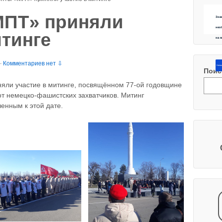
МПТ» приняли
Зна
нео
итинге
на 
—
Комментариев нет ⇩
Напиш
Поис
няли участие в митинге, посвящённом 77-ой годовщине
т немецко-фашистских захватчиков. Митинг
енным к этой дате.