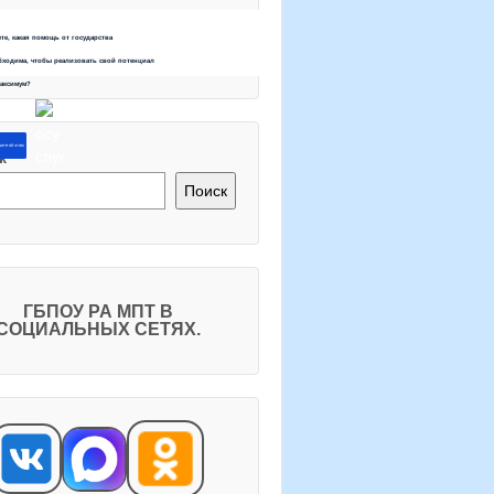
ете, какая помощь от государства
бходима, чтобы реализовать свой потенциал
максимум?
ите об этом
к
Поиск
ГБПОУ РА МПТ В
СОЦИАЛЬНЫХ СЕТЯХ.