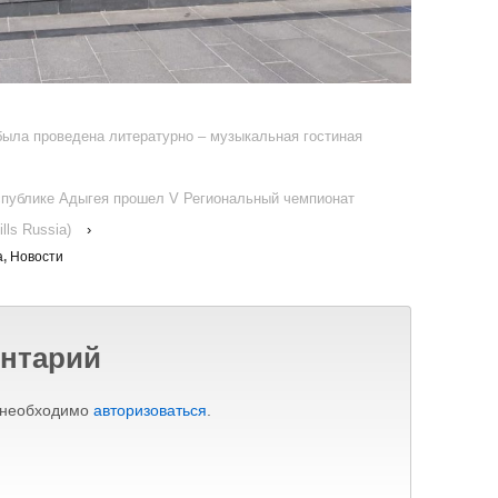
 была проведена литературно – музыкальная гостиная
еспублике Адыгея прошел V Региональный чемпионат
ls Russia)
›
а
,
Новости
нтарий
 необходимо
авторизоваться
.