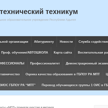
технический техникум
ное образовательное учреждение Республики Адыгея
льной организации
Абитуриенту
Новости
Служба содействи
Проф. обучение/АВТОШКОЛА
Карта сайта
Воспитательная ра
ОФЕССИОНАЛЫ
Профессионалитет
Демонстрационный экзам
ставничество
Оценка качества образования в ГБПОУ РА МПТ
Ц
ЭИОС ГБПОУ РА “МПТ”
Перевод обучающихся группы 1 ОИС в Г
нты «МПТ» приняли участие в митинге