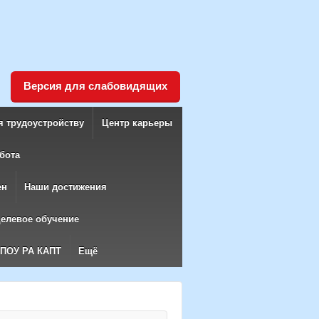
Версия для слабовидящих
я трудоустройству
Центр карьеры
бота
ен
Наши достижения
елевое обучение
БПОУ РА КАПТ
Ещё