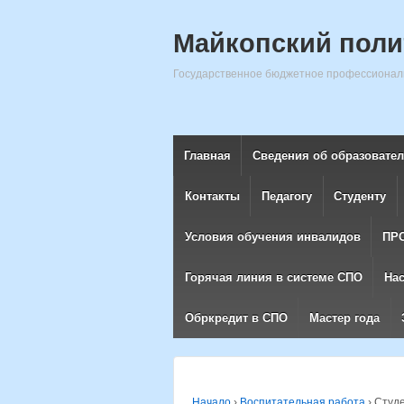
Майкопский поли
Государственное бюджетное профессиональ
Главная
Сведения об образовате
Контакты
Педагогу
Студенту
Условия обучения инвалидов
ПР
Горячая линия в системе СПО
На
Обркредит в СПО
Мастер года
Начало
›
Воспитательная работа
›
Студе