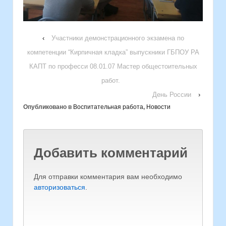
‹
Участники демонстрационного экзамена по
компетенции “Кирпичная кладка” выпускники ГБПОУ РА
КАПТ по професси 08.01.07 Мастер общестоительных
работ.
День России
›
Опубликовано в
Воспитательная работа
,
Новости
Добавить комментарий
Для отправки комментария вам необходимо
авторизоваться
.