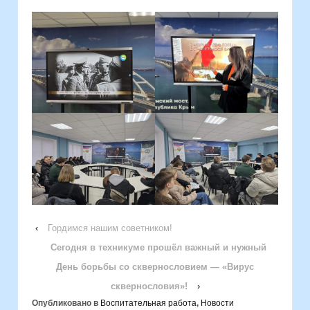
‹
Гордимся нашим советником!
Сегодня в техникуме прошёл важный и нужный
День борьбы со сквернословием — «Вирус
сквернословия»!
›
Опубликовано в
Воспитательная работа
,
Новости