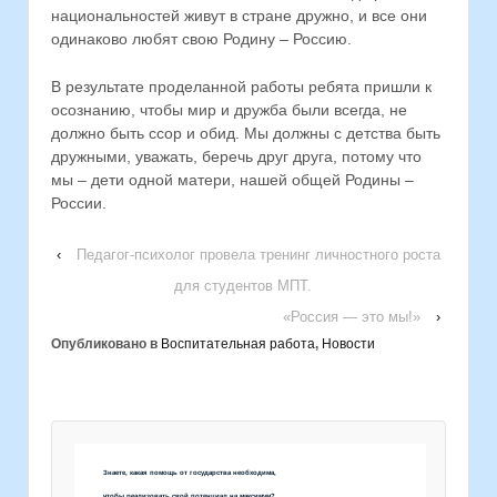
национальностей живут в стране дружно, и все они
одинаково любят свою Родину – Россию.
В результате проделанной работы ребята пришли к
осознанию, чтобы мир и дружба были всегда, не
должно быть ссор и обид. Мы должны с детства быть
дружными, уважать, беречь друг друга, потому что
мы – дети одной матери, нашей общей Родины –
России.
‹
Педагог-психолог провела тренинг личностного роста
для студентов МПТ.
«Россия — это мы!»
›
Опубликовано в
Воспитательная работа
,
Новости
Знаете, какая помощь от государства необходима,
чтобы реализовать свой потенциал на максимум?