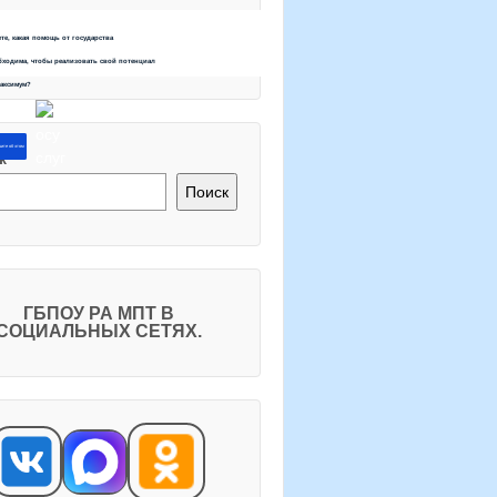
ете, какая помощь от государства
бходима, чтобы реализовать свой потенциал
максимум?
ите об этом
к
Поиск
ГБПОУ РА МПТ В
СОЦИАЛЬНЫХ СЕТЯХ.