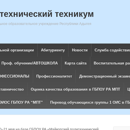
технический техникум
ное образовательное учреждение Республики Адыгея
льной организации
Абитуриенту
Новости
Служба содействи
Проф. обучение/АВТОШКОЛА
Карта сайта
Воспитательная ра
ОФЕССИОНАЛЫ
Профессионалитет
Демонстрационный экзам
ставничество
Оценка качества образования в ГБПОУ РА МПТ
Ц
ЭИОС ГБПОУ РА “МПТ”
Перевод обучающихся группы 1 ОИС в Г
0–21 мая на базе ГБПОУ РА «Майкопский политехнический