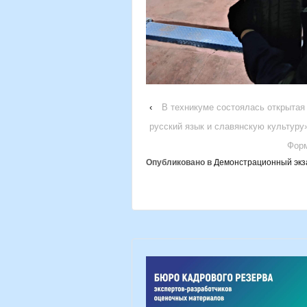
‹
В техникуме состоялась открытая
русский язык и славянскую культуру
Форм
Опубликовано в
Демонстрационный экз