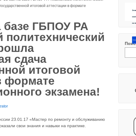
государственной итоговой аттестации в формате
Зна
нео
а базе ГБПОУ РА
на 
й политехнический
Напиш
Поис
прошла
ая сдача
нной итоговой
в формате
онного экзамена!
rator
ссии 23.01.17 «Мастер по ремонту и обслуживанию
казали свои знания и навыки на практике.