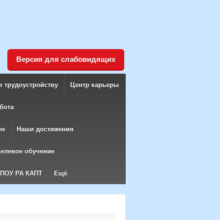
Версия для слабовидящих
я трудоустройству
Центр карьеры
бота
ен
Наши достижения
елевое обучение
БПОУ РА КАПТ
Ещё