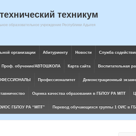
технический техникум
ное образовательное учреждение Республики Адыгея
льной организации
Абитуриенту
Новости
Служба содействи
Проф. обучение/АВТОШКОЛА
Карта сайта
Воспитательная ра
ОФЕССИОНАЛЫ
Профессионалитет
Демонстрационный экзам
ставничество
Оценка качества образования в ГБПОУ РА МПТ
Ц
ЭИОС ГБПОУ РА “МПТ”
Перевод обучающихся группы 1 ОИС в Г