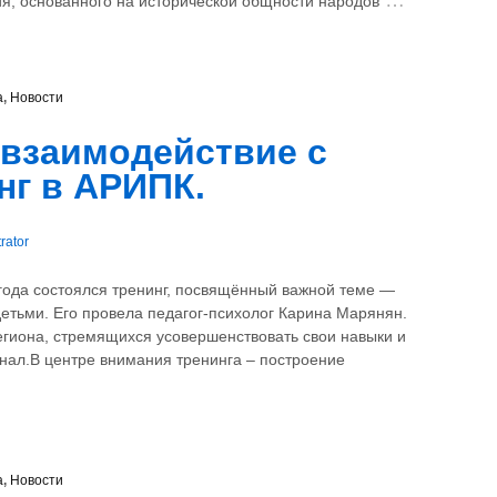
тия, основанного на исторической общности народов
а
,
Новости
взаимодействие с
нг в АРИПК.
rator
года состоялся тренинг, посвящённый важной теме —
тьми. Его провела педагог-психолог Карина Марянян.
гиона, стремящихся усовершенствовать свои навыки и
ал.⁣В центре внимания тренинга – построение
а
,
Новости