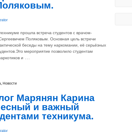
Поляковым.
rator
 техникуме прошла встреча студентов с врачом-
Сергеевичем Поляковым. Основная цель встречи
актической беседы на тему наркомании, её серьёзных
тудентов.⁣Это мероприятие позволило студентам
…
наркотиков и
а
,
Новости
лог Марянян Карина
ресный и важный
удентами техникума.
rator