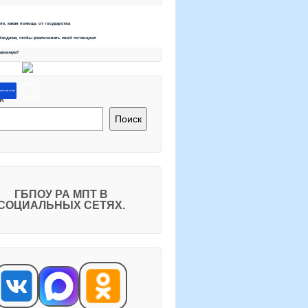
ете, какая помощь от государства
бходима, чтобы реализовать свой потенциал
максимум?
ите об этом
к
Поиск
ГБПОУ РА МПТ В
СОЦИАЛЬНЫХ СЕТЯХ.