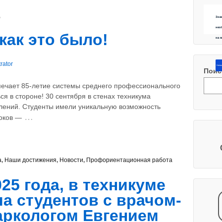
5
Зна
нео
как это было!
на 
rator
Напиш
Поис
мечает 85-летие системы среднего профессионального
ся в стороне! 30 сентября в стенах техникума
олений. Студенты имели уникальную возможность
…
токов —
а
,
Наши достижения
,
Новости
,
Профориентационная работа
25 года, в техникуме
а студентов с врачом-
аркологом Евгением