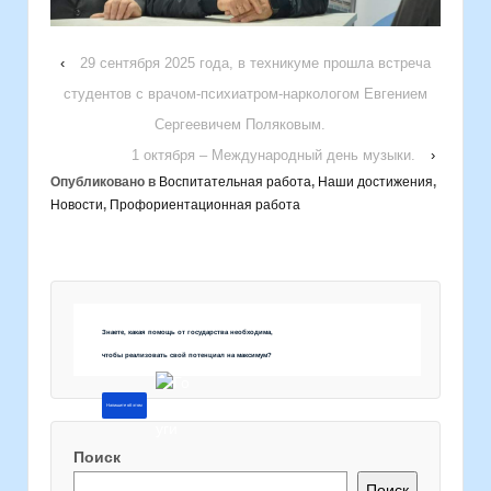
‹
29 сентября 2025 года, в техникуме прошла встреча
студентов с врачом-психиатром-наркологом Евгением
Сергеевичем Поляковым.
1 октября – Международный день музыки.
›
Опубликовано в
Воспитательная работа
,
Наши достижения
,
Новости
,
Профориентационная работа
Знаете, какая помощь от государства необходима,
чтобы реализовать свой потенциал на максимум?
Напишите об этом
Поиск
Поиск