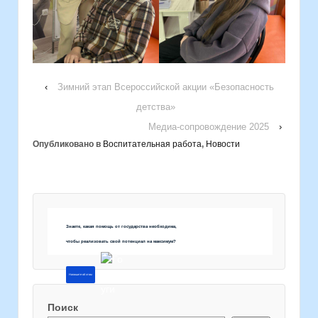
‹
Зимний этап Всероссийской акции «Безопасность
детства»
Медиа-сопровождение 2025
›
Опубликовано в
Воспитательная работа
,
Новости
Знаете, какая помощь от государства необходима,
чтобы реализовать свой потенциал на максимум?
Напишите об этом
Поиск