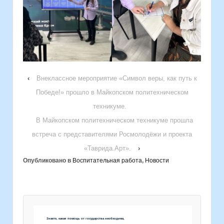
‹
Внеклассное мероприятие «Символ веры, как путь к
Победе!» прошло в Майкопском политехническом
техникуме.
В Майкопском политехническом техникуме прошла
встреча с представителями Росмолодёжи и проекта
«Таврида.Арт».
›
Опубликовано в
Воспитательная работа
,
Новости
Знаете, какая помощь от государства необходима,