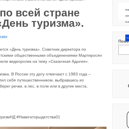
 по всей стране
Зна
нео
«День туризма».
на 
rator
Напиш
Поис
ется «День туризма». Советник директора по
детскими общественными объединениями Мартиросян
трели видеоролик на тему «Сказочная Адыгея».
зма. В России эту дату отмечают с 1983 года –
утил себя путешественником, выбравшись из
рег речки, в лес, в поле или в другие места,
уризмНД #Навигаторыдетства01