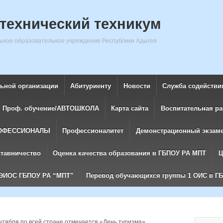
технический техникум
ное образовательное учреждение Республики Адыгея
льной организации
Абитуриенту
Новости
Служба содействи
Проф. обучение/АВТОШКОЛА
Карта сайта
Воспитательная ра
ОФЕССИОНАЛЫ
Профессионалитет
Демонстрационный экзам
ставничество
Оценка качества образования в ГБПОУ РА МПТ
Ц
ЭИОС ГБПОУ РА “МПТ”
Перевод обучающихся группы 1 ОИС в Г
нтября по всей стране отмечается «День туризма».