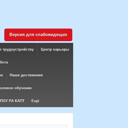
Версия для слабовидящих
я трудоустройству
Центр карьеры
бота
ен
Наши достижения
елевое обучение
БПОУ РА КАПТ
Ещё