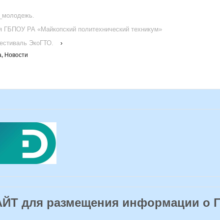
_молодежь.
я ГБПОУ РА «Майкопский политехнический техникум»
естиваль ЭкоГТО.
›
а
,
Новости
Т для размещения информации о 