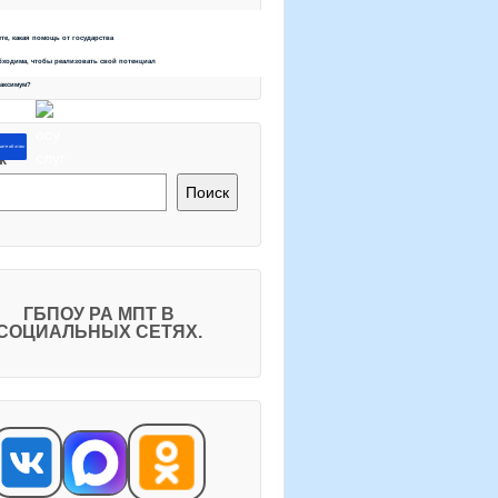
ете, какая помощь от государства
бходима, чтобы реализовать свой потенциал
максимум?
ите об этом
к
Поиск
ГБПОУ РА МПТ В
СОЦИАЛЬНЫХ СЕТЯХ.