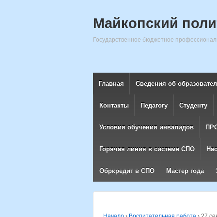
Майкопский поли
Государственное бюджетное профессиональ
Главная
Сведения об образовате
Контакты
Педагогу
Студенту
Условия обучения инвалидов
ПР
Горячая линия в системе СПО
На
Обркредит в СПО
Мастер года
Начало
›
Воспитательная работа
›
27 се