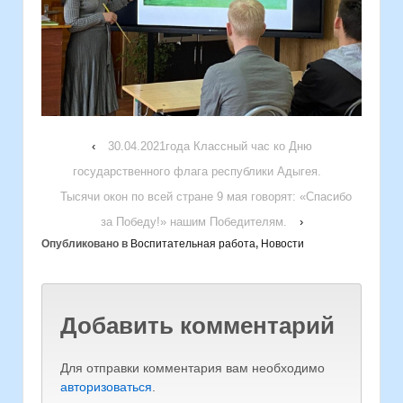
‹
30.04.2021года Классный час ко Дню
государственного флага республики Адыгея.
Тысячи окон по всей стране 9 мая говорят: «Спасибо
за Победу!» нашим Победителям.
›
Опубликовано в
Воспитательная работа
,
Новости
Добавить комментарий
Для отправки комментария вам необходимо
авторизоваться
.