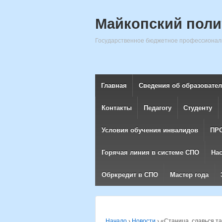
Майкопский поли
Государственное бюджетное профессиональ
Главная
Сведения об образовате
Контакты
Педагогу
Студенту
Условия обучения инвалидов
ПР
Горячая линия в системе СПО
На
Обркредит в СПО
Мастер года
Начало
›
Новости
›
«Станица, славься т