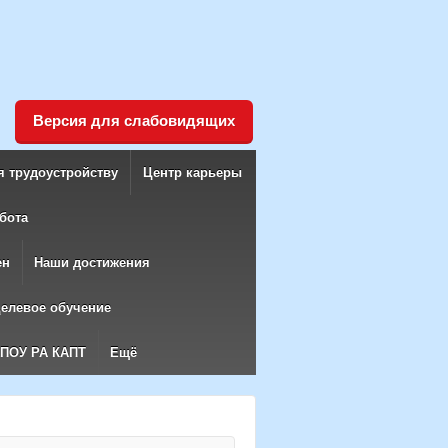
Версия для слабовидящих
я трудоустройству
Центр карьеры
бота
ен
Наши достижения
елевое обучение
БПОУ РА КАПТ
Ещё