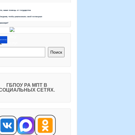
ете, какая помощь от государства
бходима, чтобы реализовать свой потенциал
максимум?
ите об этом
к
Поиск
ГБПОУ РА МПТ В
СОЦИАЛЬНЫХ СЕТЯХ.