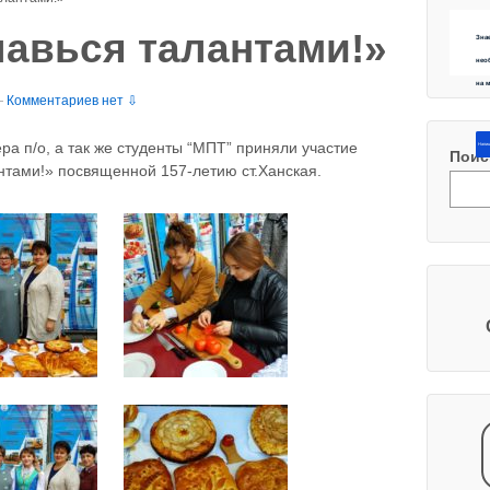
лавься талантами!»
Зна
нео
на 
—
Комментариев нет ⇩
ра п/о, а так же студенты “МПТ” приняли участие
Напиш
Поис
антами!» посвященной 157-летию ст.Ханская.