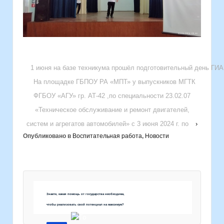
1 июня на базе техникума прошёл подготовительный день ГИА 
На площадке ГБПОУ РА «МПТ» у выпускников МГТК
ФГБОУ «АГУ» гр. АТ-42 ,по специальности 23.02.07
«Техническое обслуживание и ремонт двигателей,
систем и агрегатов автомобилей» c 3 июня 2024 г. по
›
Опубликовано в
Воспитательная работа
,
Новости
Знаете, какая помощь от государства необходима,
чтобы реализовать свой потенциал на максимум?