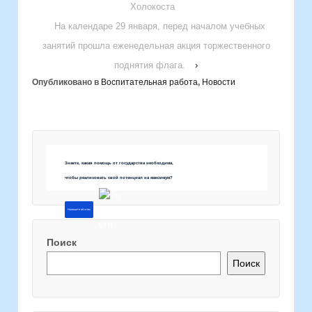
Холокоста
На календаре 29 января, перед началом учебных
занятий прошла еженедельная акция торжественного
поднятия флага.
›
Опубликовано в
Воспитательная работа
,
Новости
Знаете, какая помощь от государства необходима,
чтобы реализовать свой потенциал на максимум?
Напишите об этом
Поиск
Поиск