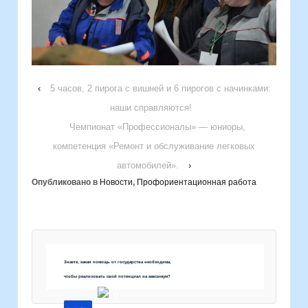
‹
5 часов, 2 пирога с вишней и 6 пирогов с начинками:
наши справляются!
Чемпионат «Профессионалы» — юниоры,
компетенция «Ремонт и обслуживание легковых
автомобилей».
›
Опубликовано в
Новости
,
Профориентационная работа
Знаете, какая помощь от государства необходима,
чтобы реализовать свой потенциал на максимум?