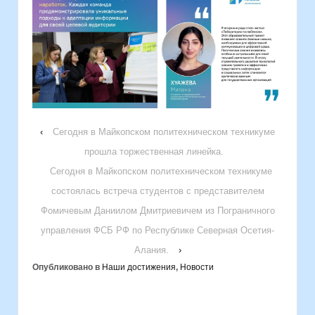
‹
Сегодня в Майкопском политехническом техникуме
прошла торжественная линейка.
Сегодня в Майкопском политехническом техникуме
состоялась встреча студентов с представителем
Фомичевым Даниилом Дмитриевичем из Пограничного
управления ФСБ РФ по Республике Северная Осетия-
Алания.
›
Опубликовано в
Наши достижения
,
Новости