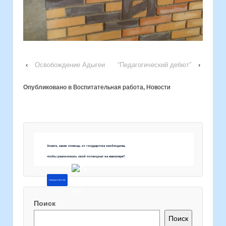
‹
Освобождение Адыгеи
“Педагогический дебют”
›
Опубликовано в
Воспитательная работа
,
Новости
Знаете, какая помощь от государства необходима,
чтобы реализовать свой потенциал на максимум?
Напишите об этом
Поиск
Поиск