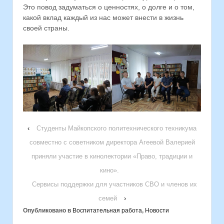
Это повод задуматься о ценностях, о долге и о том,
какой вклад каждый из нас может внести в жизнь
своей страны.
‹
Студенты Майкопского политехнического техникума
совместно с советником директора Агеевой Валерией
приняли участие в кинолектории «Право, традиции и
кино».
Сервисы поддержки для участников СВО и членов их
семей
›
Опубликовано в
Воспитательная работа
,
Новости