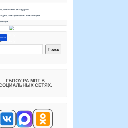
ете, какая помощь от государства
бходима, чтобы реализовать свой потенциал
максимум?
ите об этом
к
Поиск
ГБПОУ РА МПТ В
СОЦИАЛЬНЫХ СЕТЯХ.