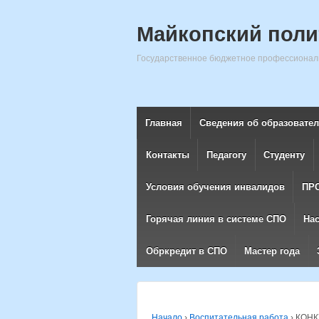
Майкопский поли
Государственное бюджетное профессиональ
Главная
Сведения об образовате
Контакты
Педагогу
Студенту
Условия обучения инвалидов
ПР
Горячая линия в системе СПО
На
Обркредит в СПО
Мастер года
Начало
›
Воспитательная работа
›
КОНК