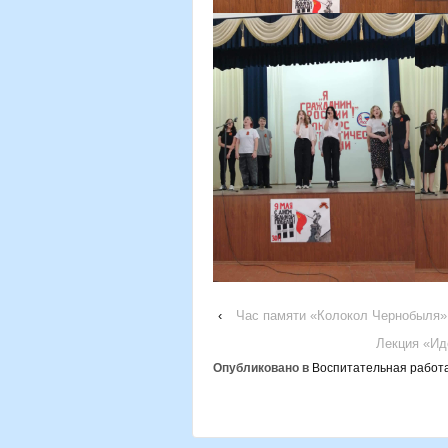
‹
Час памяти «Колокол Чернобыля»
Лекция «Ид
Опубликовано в
Воспитательная работ