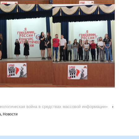
еологическая война в средствах массовой информации»
›
а
,
Новости