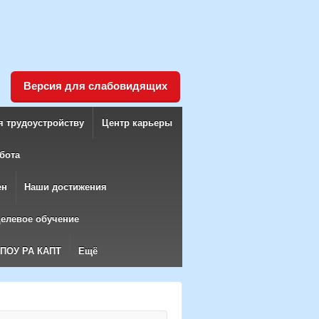
Версия для слабовидящих
я трудоустройству
Центр карьеры
бота
ен
Наши достижения
елевое обучение
БПОУ РА КАПТ
Ещё