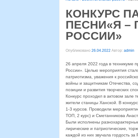
КОНКУРС П
ПЕСНИ«Я –
РОССИИ»
Опубликовано
26.04.2022
Автор:
admin
26 апреля 2022 года в техникуме 
России». Целью мероприятия стало
патриотизма, уважения к российск
войны и защитникам Отечества, с
позиции и развития творческих сп
Конкурс проходил в актовом зале т
жители станицы Ханской. В конкур
1-3 курсов. Проводили мероприят
ТОП, 2 курс) и Сметанникова Анаста
Были исполнены разнохарактерные 
лирические и патриотические, тор
каждой из них звучала гордость за