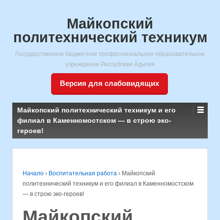
Майкопский
политехнический техникум
Государственное бюджетное профессиональное образовательное
учреждение Республики Адыгея
Версия для слабовидящих
Майкопский политехнический техникум и его
филиал в Каменномостском — в строю эко-
героев!
Начало
›
Воспитательная работа
›
Майкопский
политехнический техникум и его филиал в Каменномостском
— в строю эко-героев!
Майкопский