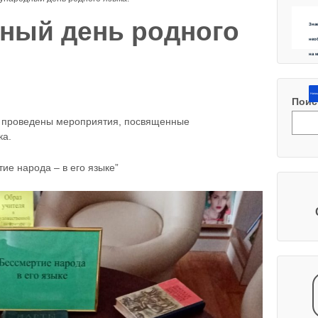
ный день родного
Зна
нео
на 
Напиш
Поис
и проведены мероприятия, посвященные
ка.
тие народа – в его языке”