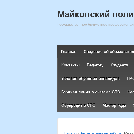
Майкопский поли
Государственное бюджетное профессиональ
Главная
Сведения об образовате
Контакты
Педагогу
Студенту
Условия обучения инвалидов
ПР
Горячая линия в системе СПО
На
Обркредит в СПО
Мастер года
Начало
›
Воспитательная работа
›
Между