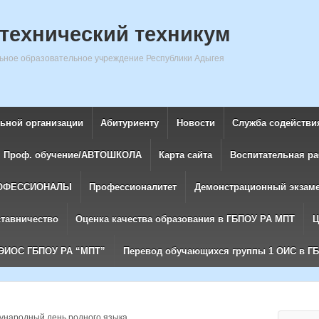
технический техникум
ное образовательное учреждение Республики Адыгея
льной организации
Абитуриенту
Новости
Служба содействи
Проф. обучение/АВТОШКОЛА
Карта сайта
Воспитательная ра
ОФЕССИОНАЛЫ
Профессионалитет
Демонстрационный экзам
ставничество
Оценка качества образования в ГБПОУ РА МПТ
Ц
ЭИОС ГБПОУ РА “МПТ”
Перевод обучающихся группы 1 ОИС в Г
народный день родного языка.