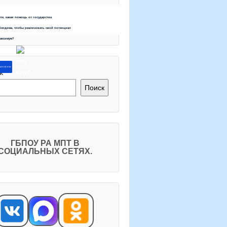
ете, какая помощь от государства
бходима, чтобы реализовать свой потенциал
максимум?
ите об этом
к
Поиск
ГБПОУ РА МПТ В
СОЦИАЛЬНЫХ СЕТЯХ.