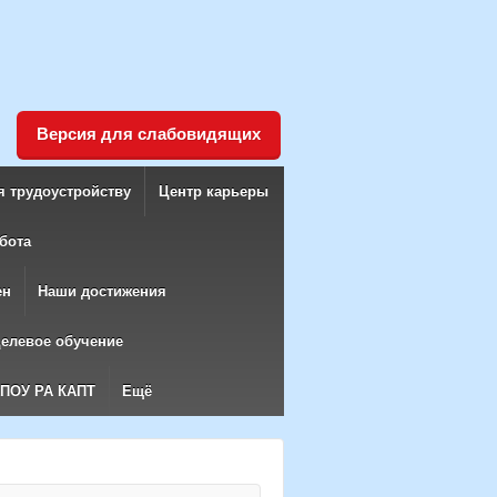
Версия для слабовидящих
я трудоустройству
Центр карьеры
бота
ен
Наши достижения
елевое обучение
БПОУ РА КАПТ
Ещё