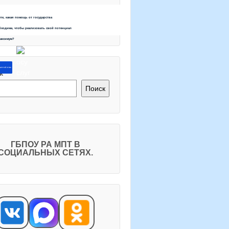
ете, какая помощь от государства
бходима, чтобы реализовать свой потенциал
максимум?
ите об этом
к
Поиск
ГБПОУ РА МПТ В
СОЦИАЛЬНЫХ СЕТЯХ.