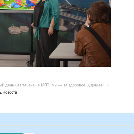
ый день без табака» в МПТ: мы — за здоровое будущее!
›
а
,
Новости