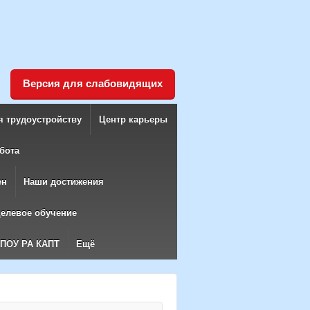
Версия для слабовидящих
я трудоустройству
Центр карьеры
бота
ен
Наши достижения
елевое обучение
БПОУ РА КАПТ
Ещё