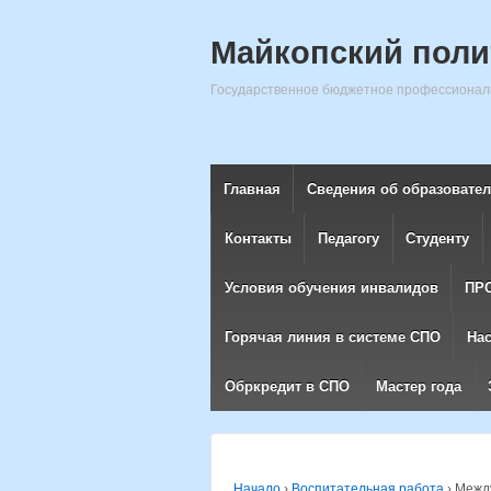
Майкопский поли
Государственное бюджетное профессиональ
Главная
Сведения об образовате
Контакты
Педагогу
Студенту
Условия обучения инвалидов
ПР
Горячая линия в системе СПО
На
Обркредит в СПО
Мастер года
Начало
›
Воспитательная работа
›
Между