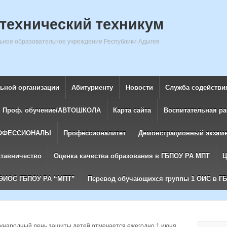
технический техникум
ное образовательное учреждение Республики Адыгея
льной организации
Абитуриенту
Новости
Служба содействи
Проф. обучение/АВТОШКОЛА
Карта сайта
Воспитательная ра
ОФЕССИОНАЛЫ
Профессионалитет
Демонстрационный экзам
ставничество
Оценка качества образования в ГБПОУ РА МПТ
Ц
ЭИОС ГБПОУ РА “МПТ”
Перевод обучающихся группы 1 ОИС в Г
народный день защиты детей отмечается ежегодно 1 июня.