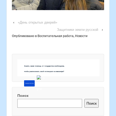
‹
«День открытых дверей»
Защитники земли русской
›
Опубликовано в
Воспитательная работа
,
Новости
Знаете, какая помощь от государства необходима,
чтобы реализовать свой потенциал на максимум?
Напишите об этом
Поиск
Поиск