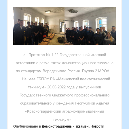
‹
Протокол № 1-22 Государственной итоговой
аттестации о результатах демонстрационного экзамена
по стандартам Ворлдскиллс Россия. Группа 2 МРОА.
На базе ГБПОУ РА «Майкопский политехнический
техникум» 20.06.2022 года у выпускников
Государственного бюджетного профессионального
образовательного учреждения Республики Адыгея
«Красногвардейский аграрно-промышленный
техникум»
›
Опубликовано в
Демонстрационный экзамен
,
Новости