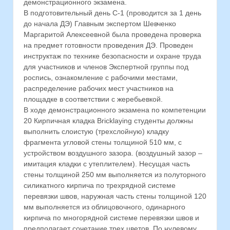
демонстрационного экзамена.
В подготовительный день С-1 (проводится за 1 день
до начала ДЭ) Главным экспертом Шевченко
Маргаритой Алексеевной была проведена проверка
на предмет готовности проведения ДЭ. Проведен
инструктаж по технике безопасности и охране труда
для участников и членов Экспертной группы под
роспись, ознакомление с рабочими местами,
распределение рабочих мест участников на
площадке в соответствии с жеребьевкой.
В ходе демонстрационного экзамена по компетенции
20 Кирпичная кладка Bricklaying студенты должны
выполнить слоистую (трехслойную) кладку
фрагмента угловой стены толщиной 510 мм, с
устройством воздушного зазора. (воздушный зазор –
имитация кладки с утеплителем). Несущая часть
стены толщиной 250 мм выполняется из полуторного
силикатного кирпича по трехрядной системе
перевязки швов, наружная часть стены толщиной 120
мм выполняется из облицовочного, одинарного
кирпича по многорядной системе перевязки швов и
предполагает сочетание трех цветов. По нулевому