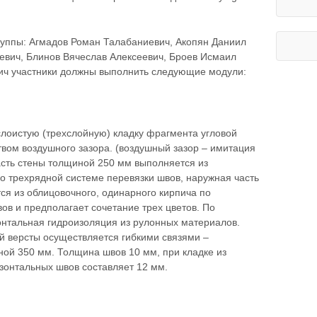
группы: Агмадов Роман Талабаниевич, Акопян Даниил
евич, Блинов Вячеслав Алексеевич, Броев Исмаил
вич участники должны выполнить следующие модули:
лоистую (трехслойную) кладку фрагмента угловой
твом воздушного зазора. (воздушный зазор – имитация
асть стены толщиной 250 мм выполняется из
по трехрядной системе перевязки швов, наружная часть
я из облицовочного, одинарного кирпича по
ов и предполагает сочетание трех цветов. По
онтальная гидроизоляция из рулонных материалов.
й версты осуществляется гибкими связями –
ной 350 мм. Толщина швов 10 мм, при кладке из
зонтальных швов составляет 12 мм.