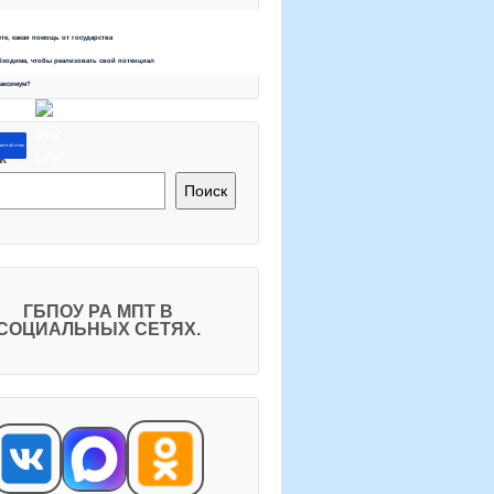
ете, какая помощь от государства
бходима, чтобы реализовать свой потенциал
максимум?
ите об этом
к
Поиск
ГБПОУ РА МПТ В
СОЦИАЛЬНЫХ СЕТЯХ.