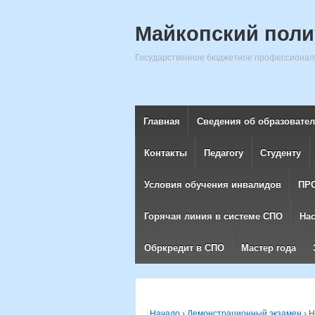
Майкопский поли
Государственное бюджетное профессиональ
Главная
Сведения об образовате
Контакты
Педагогу
Студенту
Условия обучения инвалидов
ПР
Горячая линия в системе СПО
На
Обркредит в СПО
Мастер года
Начало
›
Демонстрационный экзамен
›
Н