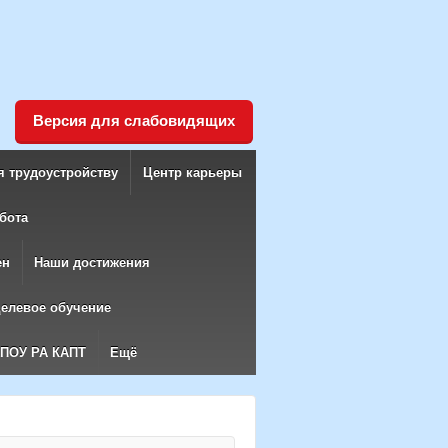
Версия для слабовидящих
я трудоустройству
Центр карьеры
бота
ен
Наши достижения
елевое обучение
БПОУ РА КАПТ
Ещё