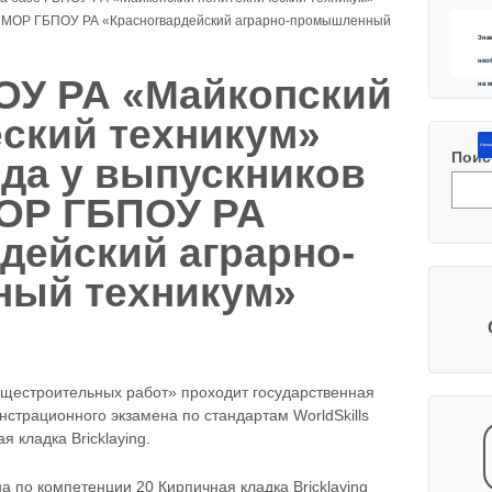
 34 МОР ГБПОУ РА «Красногвардейский аграрно-промышленный
Зна
нео
ОУ РА «Майкопский
на 
ский техникум»
Напиш
Поис
года у выпускников
МОР ГБПОУ РА
дейский аграрно-
ый техникум»
бщестроительных работ» проходит государственная
нстрационного экзамена по стандартам WorldSkills
 кладка Bricklaying.
а по компетенции 20 Кирпичная кладка Bricklaying