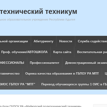
технический техникум
ное образовательное учреждение Республики Адыгея
льной организации
Абитуриенту
Новости
Служба содействи
Проф. обучение/АВТОШКОЛА
Карта сайта
Воспитательная ра
ОФЕССИОНАЛЫ
Профессионалитет
Демонстрационный экзам
ставничество
Оценка качества образования в ГБПОУ РА МПТ
Ц
ЭИОС ГБПОУ РА “МПТ”
Перевод обучающихся группы 1 ОИС в Г
а базе ГБПОУ РА «Майкопский политехнический техникум»