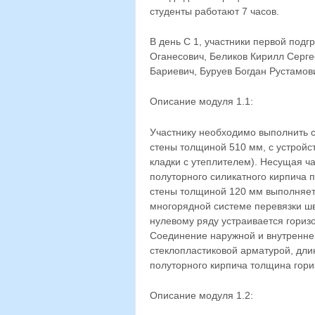
студенты работают 7 часов.
В день С 1, участники первой под
Оганесович, Беликов Кирилл Серге
Бариевич, Буруев Богдан Рустамо
Описание модуля 1.1:
Участнику необходимо выполнить с
стены толщиной 510 мм, с устройс
кладки с утеплителем). Несущая ч
полуторного силикатного кирпича 
стены толщиной 120 мм выполняетс
многорядной системе перевязки шв
нулевому ряду устраивается гориз
Соединение наружной и внутренне
стеклопластиковой арматурой, дли
полуторного кирпича толщина гори
Описание модуля 1.2: