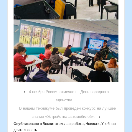
‹
4 ноября Россия отмечает – День народного
единства.
В нашем техникуме был проведен конкурс на лучшее
знание «Устройства автомобилей».
›
Опубликовано в
Воспитательная работа
,
Новости
,
Учебная
деятельность.