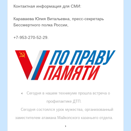
Контактная информация для СМИ:
Караваева Юлия Витальевна, пресс-секретарь
Бессмертного полка России,
+7-953-270-52-29.
‹
Сегодня в нашем техникуме прошла встреча о
профилактике ДТП.
Сегодня состоялся урок мужества, организованный
заместителем атамана Майкопского казачьего отдела.
›