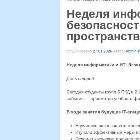
Неделя инфо
безопаснос
пространств
Опубликовано
27.01.2026
Автор:
Administ
Неделя информатики и ИТ: безо
День второй
Сегодня студенты групп 5 ПКД и 2
события — просмотра учебного фи
В ходе занятия будущие IT-спе
Научились распознавать мошен
Изучили эффективные меры пр
Освоили ключевые правила по