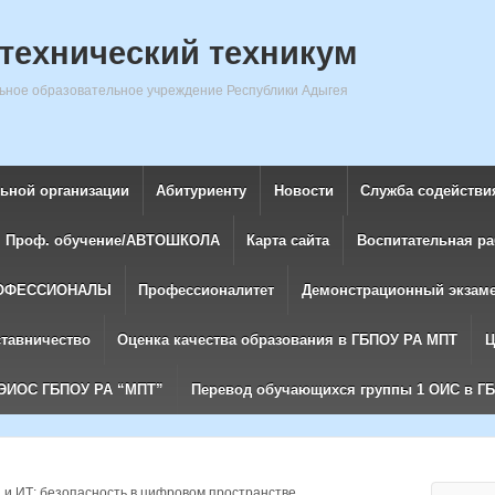
технический техникум
ное образовательное учреждение Республики Адыгея
льной организации
Абитуриенту
Новости
Служба содействи
Проф. обучение/АВТОШКОЛА
Карта сайта
Воспитательная ра
ОФЕССИОНАЛЫ
Профессионалитет
Демонстрационный экзам
ставничество
Оценка качества образования в ГБПОУ РА МПТ
Ц
ЭИОС ГБПОУ РА “МПТ”
Перевод обучающихся группы 1 ОИС в Г
и ИТ: безопасность в цифровом пространстве