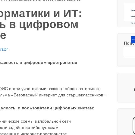
рматики и ИТ:
Зна
нео
ть в цифровом
на 
е
Напиш
Поис
rator
пасность в цифровом пространстве
 ОИС стали участниками важного образовательного
льма «Безопасный интернет для старшеклассников».
циалисты и пользователи цифровых систем:
нические схемы в глобальной сети
отиводействия киберугрозам
ведения в интернет-пространстве