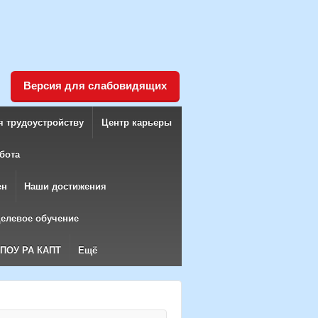
Версия для слабовидящих
я трудоустройству
Центр карьеры
бота
ен
Наши достижения
елевое обучение
БПОУ РА КАПТ
Ещё