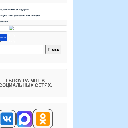
ете, какая помощь от государства
бходима, чтобы реализовать свой потенциал
максимум?
ите об этом
к
Поиск
ГБПОУ РА МПТ В
СОЦИАЛЬНЫХ СЕТЯХ.