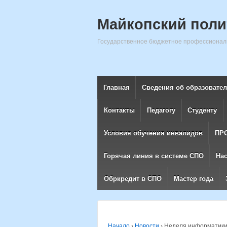
Майкопский поли
Государственное бюджетное профессиональ
Главная
Сведения об образовате
Контакты
Педагогу
Студенту
Условия обучения инвалидов
ПР
Горячая линия в системе СПО
На
Обркредит в СПО
Мастер года
Начало
›
Новости
›
Неделя информатики 