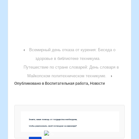
‹
Всемирный день отказа от курения: Беседа о
здоровье в библиотеке техникума.
Путешествие по стране словарей: День словаря в
Майкопском политехническом техникуме.
›
Опубликовано в
Воспитательная работа
,
Новости
Знаете, какая помощь от государства необходима,
чтобы реализовать свой потенциал на максимум?