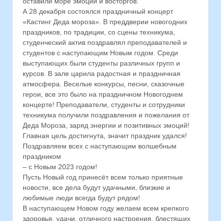
оставили море эмоций и восторгов.
А 28 декабря состоялся праздничный концерт
«Кастинг Деда мороза». В преддверии новогодних
праздников, по традиции, со сцены техникума,
студенческий актив поздравлял преподавателей и
студентов с наступающим Новым годом. Среди
выступающих были студенты различных групп и
курсов. В зале царила радостная и праздничная
атмосфера. Веселые конкурсы, песни, сказочные
герои, все это было на праздничном Новогоднем
концерте! Преподаватели, студенты и сотрудники
техникума получили поздравления и пожелания от
Деда Мороза, заряд энергии и позитивных эмоций!
Главная цель достигнута, значит праздник удался!
Поздравляем всех с наступающим волшебным
праздником
– с Новым 2023 годом!
Пусть Новый год принесёт всем только приятные
новости, все дела будут удачными, близкие и
любимые люди всегда будут рядом!
В наступающем Новом году желаем всем крепкого
здоровья, удачи, отличного настроения, блестящих