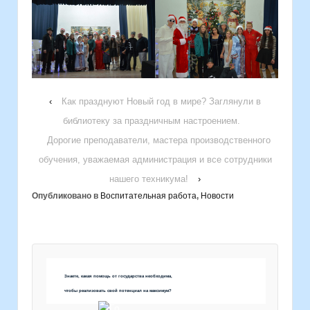
‹
Как празднуют Новый год в мире? Заглянули в
библиотеку за праздничным настроением.
Дорогие преподаватели, мастера производственного
обучения, уважаемая администрация и все сотрудники
нашего техникума!
›
Опубликовано в
Воспитательная работа
,
Новости
Знаете, какая помощь от государства необходима,
чтобы реализовать свой потенциал на максимум?