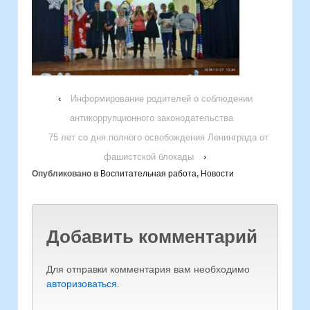
‹
Информирование родителей о соблюдении
антикоррупционного законодательства
75 лет со дня полного освобождения Ленинграда от
фашистской блокады
›
Опубликовано в
Воспитательная работа
,
Новости
Добавить комментарий
Для отправки комментария вам необходимо
авторизоваться
.