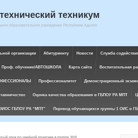
технический техникум
ное образовательное учреждение Республики Адыгея
льной организации
Абитуриенту
Новости
Служба содействи
Проф. обучение/АВТОШКОЛА
Карта сайта
Воспитательная ра
ОФЕССИОНАЛЫ
Профессионалитет
Демонстрационный экзам
ставничество
Оценка качества образования в ГБПОУ РА МПТ
Ц
ЭИОС ГБПОУ РА “МПТ”
Перевод обучающихся группы 1 ОИС в Г
тый урок по учебной практике в группе 30Л