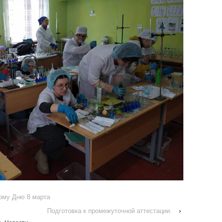
ому Дню 8 марта
Подготовка к промежуточной аттестации.
›