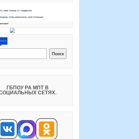
ете, какая помощь от государства
бходима, чтобы реализовать свой потенциал
максимум?
ите об этом
к
Поиск
ГБПОУ РА МПТ В
СОЦИАЛЬНЫХ СЕТЯХ.