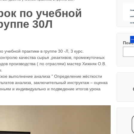
ок по учебной
Зна
нео
руппе 30Л
на 
Напиш
Поис
 учебной практике в группе 30 -Л, 3 курс.
контролю качества сырья ,реактивов, промежуточных
ходов производства ( по отраслям) мастер Хижняк О.В.
ы.
ское выполнение анализа ” Определение жёсткости
льтатов анализа, заключительный инструктаж – оценка
еньям и индивидуально и подведение итогов урока