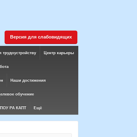
Версия для слабовидящих
я трудоустройству
Центр карьеры
бота
ен
Наши достижения
елевое обучение
БПОУ РА КАПТ
Ещё