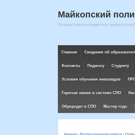
Майкопский поли
Государственное бюджетное профессиональ
Главная
Сведения об образовате
Контакты
Педагогу
Студенту
Условия обучения инвалидов
ПР
Горячая линия в системе СПО
На
Обркредит в СПО
Мастер года
Начало
›
Воспитательная работа
›
Откры