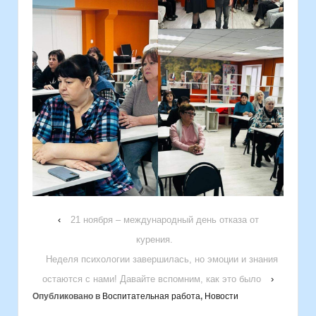
‹
21 ноября – международный день отказа от
курения.
Неделя психологии завершилась, но эмоции и знания
остаются с нами! Давайте вспомним, как это было
›
Опубликовано в
Воспитательная работа
,
Новости