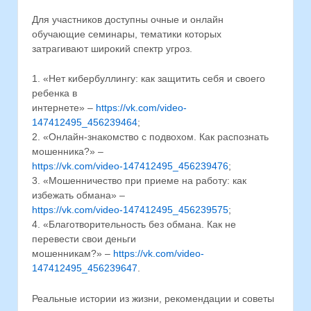
Для участников доступны очные и онлайн
обучающие семинары, тематики которых
затрагивают широкий спектр угроз.
1. «Нет кибербуллингу: как защитить себя и своего
ребенка в
интернете» –
https://vk.com/video-
147412495_456239464
;
2. «Онлайн-знакомство с подвохом. Как распознать
мошенника?» –
https://vk.com/video-147412495_456239476
;
3. «Мошенничество при приеме на работу: как
избежать обмана» –
https://vk.com/video-147412495_456239575
;
4. «Благотворительность без обмана. Как не
перевести свои деньги
мошенникам?» –
https://vk.com/video-
147412495_456239647
.
Реальные истории из жизни, рекомендации и советы