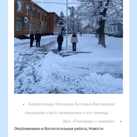
‹
Библиотекарь Калинина Антонина Викторовна
показывает карту заповедника и его границы.
Урок «Разговоры о важном».
›
Опубликовано в
Воспитательная работа
,
Новости