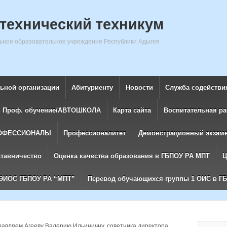
технический техникум
ное образовательное учреждение Республики Адыгея
льной организации
Абитуриенту
Новости
Служба содействи
Проф. обучение/АВТОШКОЛА
Карта сайта
Воспитательная ра
ОФЕССИОНАЛЫ
Профессионалитет
Демонстрационный экзам
ставничество
Оценка качества образования в ГБПОУ РА МПТ
Ц
ЭИОС ГБПОУ РА “МПТ”
Перевод обучающихся группы 1 ОИС в Г
авляем Агееву Валерию Ильиничну, советника директора