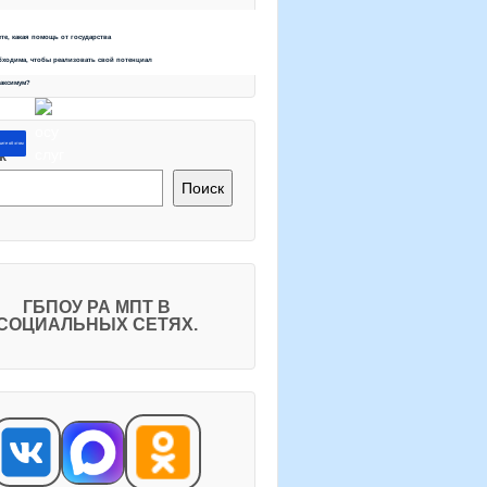
ете, какая помощь от государства
бходима, чтобы реализовать свой потенциал
максимум?
ите об этом
к
Поиск
ГБПОУ РА МПТ В
СОЦИАЛЬНЫХ СЕТЯХ.