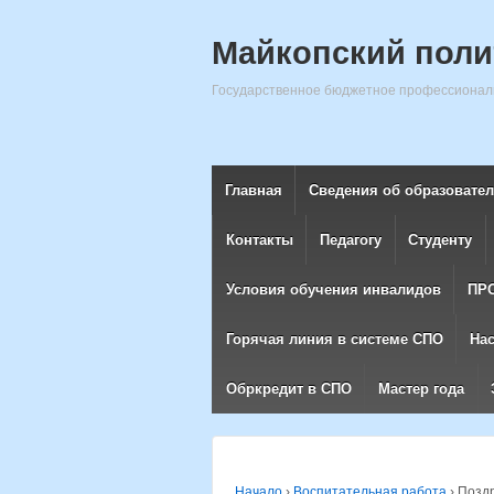
Майкопский поли
Государственное бюджетное профессиональ
Главная
Сведения об образовате
Контакты
Педагогу
Студенту
Условия обучения инвалидов
ПР
Горячая линия в системе СПО
На
Обркредит в СПО
Мастер года
Начало
›
Воспитательная работа
›
Поздр