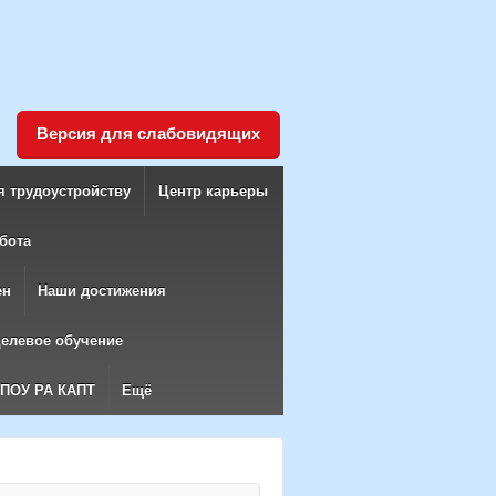
Версия для слабовидящих
я трудоустройству
Центр карьеры
бота
ен
Наши достижения
елевое обучение
БПОУ РА КАПТ
Ещё