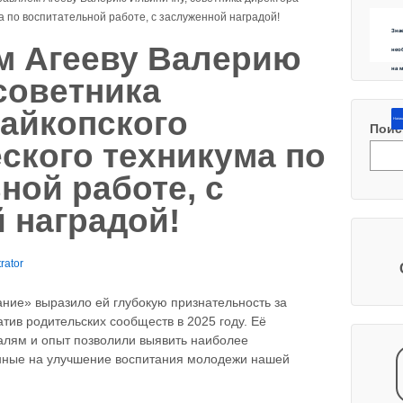
а по воспитательной работе, с заслуженной наградой!
Зна
м Агееву Валерию
нео
на 
советника
айкопского
Напиш
Поис
ского техникума по
ной работе, с
 наградой!
rator
ние» выразило ей глубокую признательность за
атив родительских сообществ в 2025 году. Её
алям и опыт позволили выявить наиболее
нные на улучшение воспитания молодежи нашей